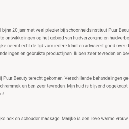
bijna 20 jaar met veel plezier bij schoonheidsinstituut Puur Bea
te ontwikkelingen op het gebied van huidverzorging en huidverbet
ke neemt echt de tijd voor iedere klant en adviseert goed over d
ndelingen en gebruikte productlijnen. Ik ben zeer tevreden en be
ia bij Puur Beauty terecht gekomen. Verschillende behandelinge
 Schrammek en ben zeer tevreden. Mijn huid is blijvend opgeknapt
jn!
lijke nek en schouder massage. Marijke is een lieve warme vrouw 